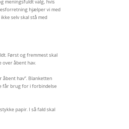
 og meningsfuldt valg, hvis
lsesforretning hjælper vi med
ikke selv skal stå med
ldt. Først og fremmest skal
e over åbent hav.
r åbent hav”. Blanketten
år brug for i forbindelse
ykke papir. I så fald skal