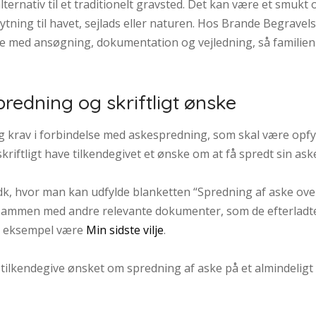
lternativ til et traditionelt gravsted. Det kan være et smukt
ytning til havet, sejlads eller naturen. Hos Brande Begrave
lse med ansøgning, dokumentation og vejledning, så familien 
redning og skriftligt ønske
g krav i forbindelse med askespredning, som skal være opfy
iftligt have tilkendegivet et ønske om at få spredt sin ask
dk, hvor man kan udfylde blanketten “Spredning af aske ove
ammen med andre relevante dokumenter, som de efterladte f
or eksempel være
Min sidste vilje
.
tilkendegive ønsket om spredning af aske på et almindeligt st