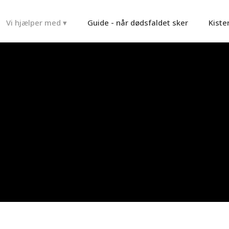
Vi hjælper med ▾
Guide - når dødsfaldet sker
Kiste