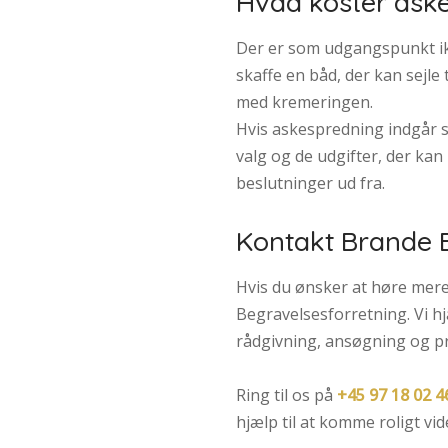
Hvad koster ask
Der er som udgangspunkt ikk
skaffe en båd, der kan sejle
med kremeringen.
Hvis askespredning indgår s
valg og de udgifter, der kan 
beslutninger ud fra.
Kontakt Brande 
Hvis du ønsker at høre mere
Begravelsesforretning. Vi h
rådgivning, ansøgning og pr
Ring til os på
+45 97 18 02 4
hjælp til at komme roligt vid