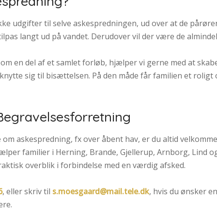
espredning?
e udgifter til selve askespredningen, ud over at de pårøren
 tilpas langt ud på vandet. Derudover vil der være de almindel
om en del af et samlet forløb, hjælper vi gerne med at skabe
knytte sig til bisættelsen. På den måde får familien et roligt
Begravelsesforretning
 om askespredning, fx over åbent hav, er du altid velkomme
jælper familier i Herning, Brande, Gjellerup, Arnborg, Lin
aktisk overblik i forbindelse med en værdig afsked.
6
, eller skriv til
s.moesgaard@mail.tele.dk
, hvis du ønsker e
ere.