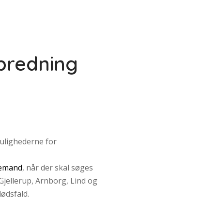
predning
mulighederne for
emand
, når der skal søges
 Gjellerup, Arnborg, Lind og
ødsfald.