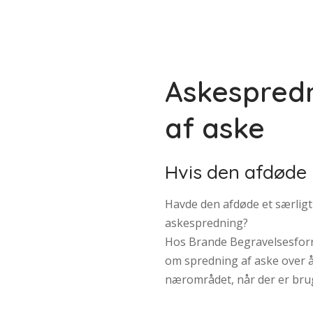
Askespredn
af aske
Hvis den afdøde h
Havde den afdøde et særligt
askespredning?
Hos Brande Begravelsesforre
om spredning af aske over åb
nærområdet, når der er brug