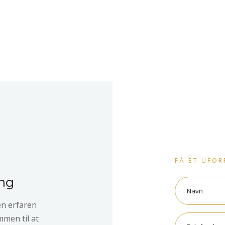
FÅ ET UFOR
ing
en erfaren
men til at