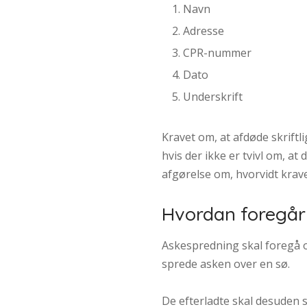
Navn
​Adresse
​CPR-nummer
​Dato
​Underskrift
Kravet om, at afdøde skriftl
hvis der ikke er tvivl om, a
afgørelse om, hvorvidt krave
Hvordan foregår
Askespredning skal foregå ov
sprede asken over en sø.
De efterladte skal desuden 