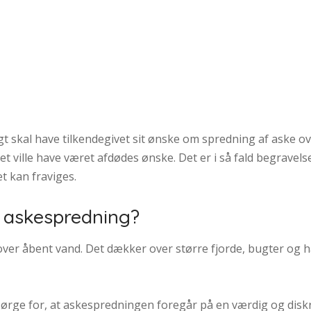
igt skal have tilkendegivet sit ønske om spredning af aske o
t det ville have været afdødes ønske. Det er i så fald begrav
t kan fraviges.
 askespredning?
er åbent vand. Det dækker over større fjorde, bugter og have
sørge for, at askespredningen foregår på en værdig og disk