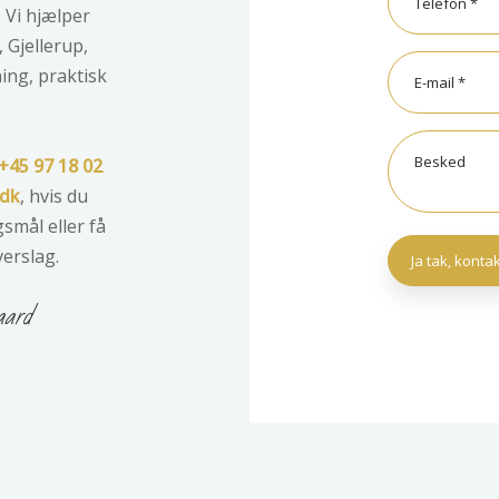
 Vi hjælper
 Gjellerup,
ing, praktisk
+45 97 18 02
.dk
, hvis du
smål eller få
verslag.
aard