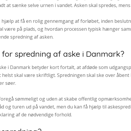
illadt at sænke selve urnen i vandet. Asken skal spredes, men
 hjælp at få en rolig gennemgang af forløbet, inden beslutn
skal være på plads, og hvordan processen typisk hænger s
ende spredning af asken.
 for spredning af aske i Danmark?
ske i Danmark betyder kort fortalt, at afdøde som udgangsp
helst skal være skriftligt. Spredningen skal ske over åbent 
er søer.
foregå sømmeligt og uden at skabe offentlig opmærksomhed.
åd og turen ud på vandet, men du kan få hjælp til askespred
klaring af de nødvendige forhold.